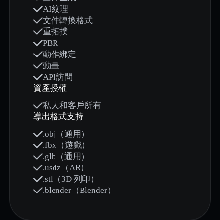
AI紋理
文件轉換格式
重拓撲
PBR
動作綁定
動畫
API訪問
資產授權
私人和客戶所有
導出格式支持
.obj（通用）
.fbx（遊戲）
.glb（通用）
.usdz（AR）
.stl（3D 列印）
.blender（Blender）