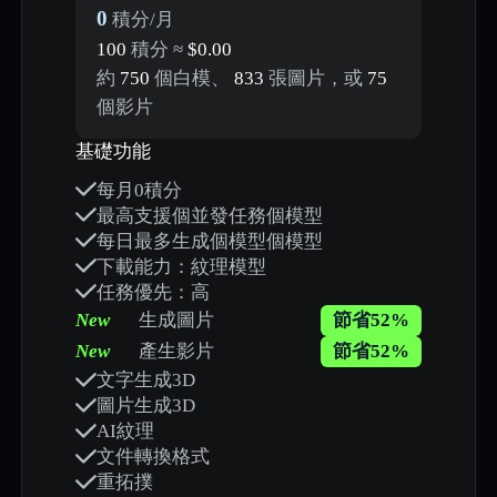
0
積分/月
100
積分 ≈
$0.00
約
750
個白模、
833
張圖片，或
75
個影片
基礎功能
每月0積分
最高支援個並發任務個模型
每日最多生成個模型個模型
下載能力：紋理模型
任務優先：高
New
生成圖片
節省52%
New
產生影片
節省52%
文字生成3D
圖片生成3D
AI紋理
文件轉換格式
重拓撲