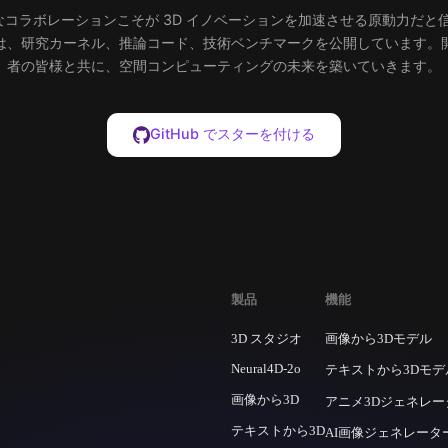
コラボレーションこそが 3D イノベーションを加速させる原動力だと信じ
hAI では、研究カーネル、推論コード、技術ベンチマークを公開しています
者の皆様と共に、空間コンピューティングの未来を築いていきます。
GitHub でスターを付ける
製品
機能
3D スタジオ
画像から3Dモデル
Neural4D-2o
テキストから3Dモデ
画像から3D
アニメ3Dジェネレー
テキストから3D
AI画像ジェネレータ