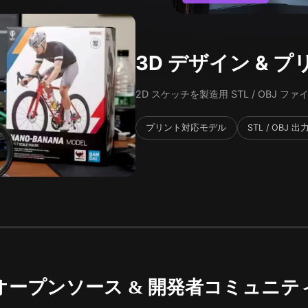
3D デザイン & 
2D スケッチを製造用 STL / OBJ フ
プリント対応モデル
STL / OBJ 出
オープンソース & 開発者コミュニテ