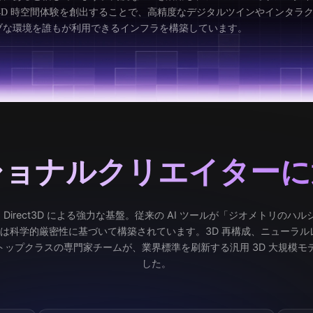
 4D 時空間体験を創出することで、高精度なデジタルツインやインタラ
ブな環境を誰もが利用できるインフラを構築しています。
ショナルクリエイターに
位性：Direct3D による強力な基盤。従来の AI ツールが「ジオメトリの
l4D は科学的厳密性に基づいて構築されています。3D 再構成、ニューラ
トップクラスの専門家チームが、業界標準を刷新する汎用 3D 大規模モ
した。