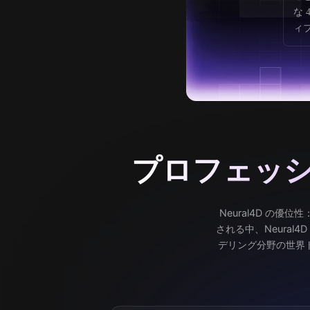
な
ィ
プロフェッ
Neural4D の優
される中、Neura
デリング分野の世界