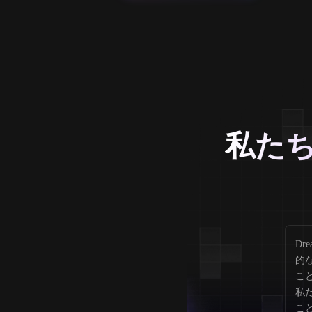
私たち
Dr
的
こ
私
こ