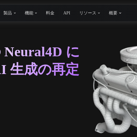
製品
機能
料金
API
リソース
概要
 Neural4D に
AI 生成の再定