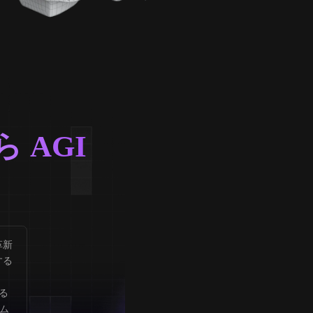
 AGI
革新
する
る
イム