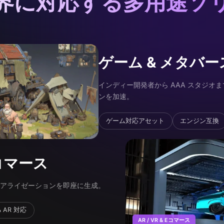
界に対応する多用途ソ
ゲーム & メタバー
インディー開発者から AAA スタジオ
ンを加速。
ゲーム対応アセット
エンジン互換
 Eコマース
ジュアライゼーションを即座に生成。
& AR 対応
AR / VR & Eコマース