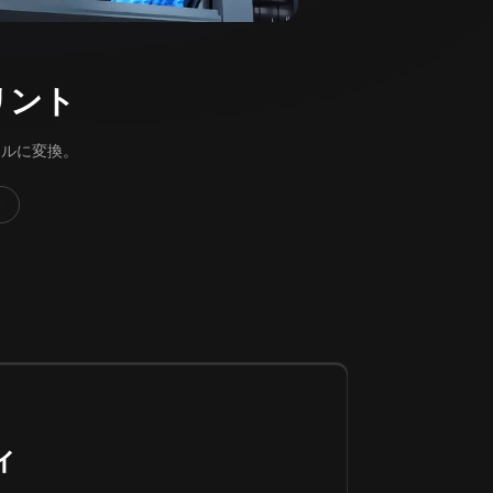
プリント
ァイルに変換。
力
ィ