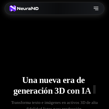
U
n
a
n
u
e
v
a
e
r
a
d
e
g
e
n
e
r
a
c
i
ó
n
3
D
c
o
n
I
A
Transforma texto e imágenes en activos 3D de alta
fidelidad listos para producción.