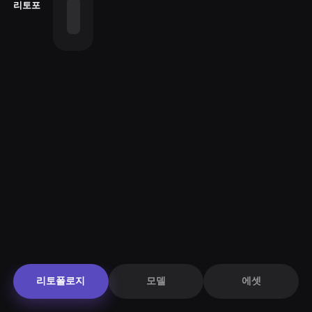
리토포
리토폴로지
모델
에셋